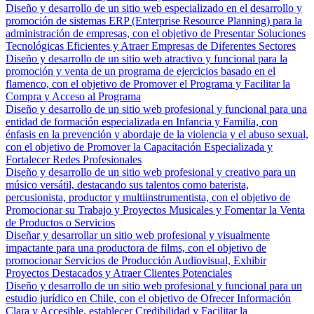
Diseño y desarrollo de un sitio web especializado en el desarrollo y
promoción de sistemas ERP (Enterprise Resource Planning) para la
administración de empresas, con el objetivo de Presentar Soluciones
Tecnológicas Eficientes y Atraer Empresas de Diferentes Sectores
Diseño y desarrollo de un sitio web atractivo y funcional para la
promoción y venta de un programa de ejercicios basado en el
flamenco, con el objetivo de Promover el Programa y Facilitar la
Compra y Acceso al Programa
Diseño y desarrollo de un sitio web profesional y funcional para una
entidad de formación especializada en Infancia y Familia, con
énfasis en la prevención y abordaje de la violencia y el abuso sexual,
con el objetivo de Promover la Capacitación Especializada y
Fortalecer Redes Profesionales
Diseño y desarrollo de un sitio web profesional y creativo para un
músico versátil, destacando sus talentos como baterista,
percusionista, productor y multiinstrumentista, con el objetivo de
Promocionar su Trabajo y Proyectos Musicales y Fomentar la Venta
de Productos o Servicios
Diseñar y desarrollar un sitio web profesional y visualmente
impactante para una productora de films, con el objetivo de
promocionar Servicios de Producción Audiovisual, Exhibir
Proyectos Destacados y Atraer Clientes Potenciales
Diseño y desarrollo de un sitio web profesional y funcional para un
estudio jurídico en Chile, con el objetivo de Ofrecer Información
Clara y Accesible, establecer Credibilidad y Facilitar la