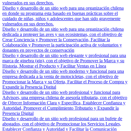
vulnerados en sus derechos.
Diseño y desarrollo de un sitio web para una organización chilena
en donde su programa esta basado en buenas prácticas sobre el
cuidado de niñas, niños y adolescentes que han sido gravemente
vulnerados en sus derechos.
Diseño y desarrollo de un sitio web para una organización chilena
dedicada a proteger las aves y sus ecosistemas, con el objetivo de
Crear Conciencia y Promover la Conservación, Facilitar la
Colaboración y Promover la participación activa de voluntarios y
donantes en proyectos de conservación
Diseño y desarrollo de un sitio web elegante y profesional para una
marca de ginebra (gin), con el objetivo de Promover la Marca y su
Historia, Mostrar el Producto y Facilitar Ventas en Línea
Diseño y desarrollo de un sitio web moderno y funcional para una
empresa dedicada a la venta de motocicletas, con el objetivo de
Promocionar la Marca y su Oferta, Facilitar el Proceso de Compra y
Expandir la Presencia Digital
Diseño y desarrollo de un sitio web profesional y funcional para
Advisors, una empresa chilena de asesoría tributaria, con el objetivo
de Ofrecer Información Clara y Específica, Establecer Confianza y
Autoridad, Promover el Cumplimiento Tributario y Expandir la
Presencia Digital
Diseño y desarrollo de un sitio web profesional para un bufete de
abogados, con el objetivo de Promocionar los Servicios Legales,
Establecer Confianza y Autoridad y Facilitar la Comunicación