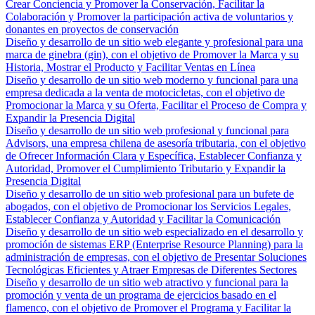
Crear Conciencia y Promover la Conservación, Facilitar la
Colaboración y Promover la participación activa de voluntarios y
donantes en proyectos de conservación
Diseño y desarrollo de un sitio web elegante y profesional para una
marca de ginebra (gin), con el objetivo de Promover la Marca y su
Historia, Mostrar el Producto y Facilitar Ventas en Línea
Diseño y desarrollo de un sitio web moderno y funcional para una
empresa dedicada a la venta de motocicletas, con el objetivo de
Promocionar la Marca y su Oferta, Facilitar el Proceso de Compra y
Expandir la Presencia Digital
Diseño y desarrollo de un sitio web profesional y funcional para
Advisors, una empresa chilena de asesoría tributaria, con el objetivo
de Ofrecer Información Clara y Específica, Establecer Confianza y
Autoridad, Promover el Cumplimiento Tributario y Expandir la
Presencia Digital
Diseño y desarrollo de un sitio web profesional para un bufete de
abogados, con el objetivo de Promocionar los Servicios Legales,
Establecer Confianza y Autoridad y Facilitar la Comunicación
Diseño y desarrollo de un sitio web especializado en el desarrollo y
promoción de sistemas ERP (Enterprise Resource Planning) para la
administración de empresas, con el objetivo de Presentar Soluciones
Tecnológicas Eficientes y Atraer Empresas de Diferentes Sectores
Diseño y desarrollo de un sitio web atractivo y funcional para la
promoción y venta de un programa de ejercicios basado en el
flamenco, con el objetivo de Promover el Programa y Facilitar la