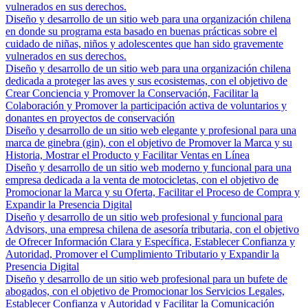
vulnerados en sus derechos.
Diseño y desarrollo de un sitio web para una organización chilena
en donde su programa esta basado en buenas prácticas sobre el
cuidado de niñas, niños y adolescentes que han sido gravemente
vulnerados en sus derechos.
Diseño y desarrollo de un sitio web para una organización chilena
dedicada a proteger las aves y sus ecosistemas, con el objetivo de
Crear Conciencia y Promover la Conservación, Facilitar la
Colaboración y Promover la participación activa de voluntarios y
donantes en proyectos de conservación
Diseño y desarrollo de un sitio web elegante y profesional para una
marca de ginebra (gin), con el objetivo de Promover la Marca y su
Historia, Mostrar el Producto y Facilitar Ventas en Línea
Diseño y desarrollo de un sitio web moderno y funcional para una
empresa dedicada a la venta de motocicletas, con el objetivo de
Promocionar la Marca y su Oferta, Facilitar el Proceso de Compra y
Expandir la Presencia Digital
Diseño y desarrollo de un sitio web profesional y funcional para
Advisors, una empresa chilena de asesoría tributaria, con el objetivo
de Ofrecer Información Clara y Específica, Establecer Confianza y
Autoridad, Promover el Cumplimiento Tributario y Expandir la
Presencia Digital
Diseño y desarrollo de un sitio web profesional para un bufete de
abogados, con el objetivo de Promocionar los Servicios Legales,
Establecer Confianza y Autoridad y Facilitar la Comunicación