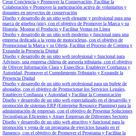
Crear Conciencia y Promover la Conservación, Facilitar la
Colaboración y Promover la participación activa de voluntarios y
donantes en proyectos de conservación
Diseño y desarrollo de un sitio web elegante y profesional para una
marca de ginebra (gin), con el objetivo de Promover la Marca y su
Historia, Mostrar el Producto y Facilitar Ventas en Línea
Diseño y desarrollo de un sitio web moderno y funcional para una
empresa dedicada a la venta de motocicletas, con el objetivo de
Promocionar la Marca y su Oferta, Facilitar el Proceso de Compra y
Expandir la Presencia Digital
Diseño y desarrollo de un sitio web profesional y funcional para
Advisors, una empresa chilena de asesoría tributaria, con el objetivo
de Ofrecer Información Clara y Específica, Establecer Confianza y
Autoridad, Promover el Cumplimiento Tributario y Expandir la
Presencia Digital
Diseño y desarrollo de un sitio web profesional para un bufete de
abogados, con el objetivo de Promocionar los Servicios Legales,
Establecer Confianza y Autoridad y Facilitar la Comunicación
Diseño y desarrollo de un sitio web especializado en el desarrollo y
promoción de sistemas ERP (Enterprise Resource Planning) para la
administración de empresas, con el objetivo de Presentar Soluciones
Tecnológicas Eficientes y Atraer Empresas de Diferentes Sectores
Diseño y desarrollo de un sitio web atractivo y funcional para la
promoción y venta de un programa de ejercicios basado en el
flamenco, con el objetivo de Promover el Programa y Facilitar la