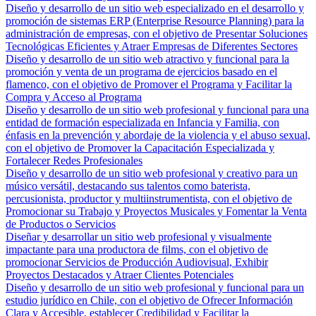
Diseño y desarrollo de un sitio web especializado en el desarrollo y
promoción de sistemas ERP (Enterprise Resource Planning) para la
administración de empresas, con el objetivo de Presentar Soluciones
Tecnológicas Eficientes y Atraer Empresas de Diferentes Sectores
Diseño y desarrollo de un sitio web atractivo y funcional para la
promoción y venta de un programa de ejercicios basado en el
flamenco, con el objetivo de Promover el Programa y Facilitar la
Compra y Acceso al Programa
Diseño y desarrollo de un sitio web profesional y funcional para una
entidad de formación especializada en Infancia y Familia, con
énfasis en la prevención y abordaje de la violencia y el abuso sexual,
con el objetivo de Promover la Capacitación Especializada y
Fortalecer Redes Profesionales
Diseño y desarrollo de un sitio web profesional y creativo para un
músico versátil, destacando sus talentos como baterista,
percusionista, productor y multiinstrumentista, con el objetivo de
Promocionar su Trabajo y Proyectos Musicales y Fomentar la Venta
de Productos o Servicios
Diseñar y desarrollar un sitio web profesional y visualmente
impactante para una productora de films, con el objetivo de
promocionar Servicios de Producción Audiovisual, Exhibir
Proyectos Destacados y Atraer Clientes Potenciales
Diseño y desarrollo de un sitio web profesional y funcional para un
estudio jurídico en Chile, con el objetivo de Ofrecer Información
Clara y Accesible, establecer Credibilidad y Facilitar la