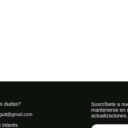
es dudas?
Suscríbete a nue
mantenerse en c
rgutt@gmail.com
actualizaciones.
 interés