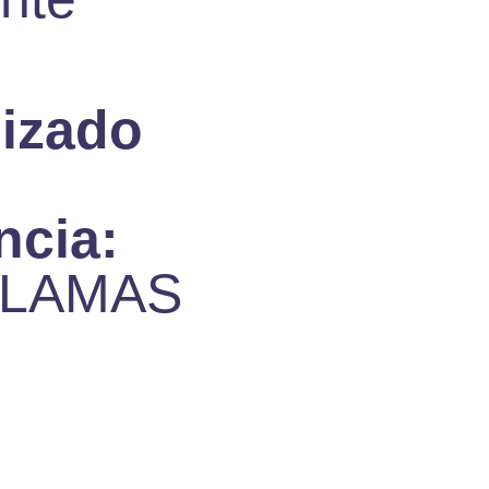
lizado
ncia:
LLAMAS