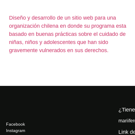
Diseño y desarrollo de un sitio web para una
organización chilena en donde su programa esta
basado en buenas prácticas sobre el cuidado de
niñas, niños y adolescentes que han sido
gravemente vulnerados en sus derechos.
¿Tien
mariife
Facebook
Instagram
Link de