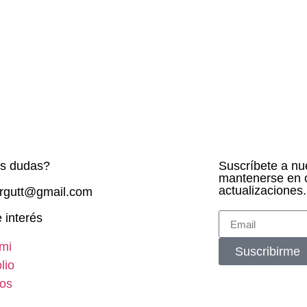
es dudas?
Suscríbete a nue
mantenerse en c
actualizaciones.
ergutt@gmail.com
 interés
mi
Suscribirme
lio
ios